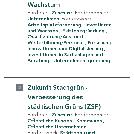
Wachstum
Förderart:
Zuschuss
Fördernehmer:
Unternehmen
Förderzweck:
Arbeitsplatzförderung
Investieren
und Wachsen
Existenzgründung
Qualifizierung/Aus- und
Weiterbildung/Personal
Forschung,
Innovationen und Digitalisierung
Investitionen in Sachanlagen und
Beratung
Unternehmensgründung
Zukunft Stadtgrün -
Verbesserung des
städtischen Grüns (ZSP)
Förderart:
Zuschuss
Fördernehmer:
Öffentliche Kunden
Kommunen
Öffentliche Unternehmen
Förderzweck:
Städtebau und