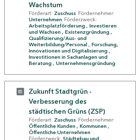
Wachstum
Förderart:
Zuschuss
Fördernehmer:
Unternehmen
Förderzweck:
Arbeitsplatzförderung
Investieren
und Wachsen
Existenzgründung
Qualifizierung/Aus- und
Weiterbildung/Personal
Forschung,
Innovationen und Digitalisierung
Investitionen in Sachanlagen und
Beratung
Unternehmensgründung
Zukunft Stadtgrün -
Verbesserung des
städtischen Grüns (ZSP)
Förderart:
Zuschuss
Fördernehmer:
Öffentliche Kunden
Kommunen
Öffentliche Unternehmen
Förderzweck:
Städtebau und