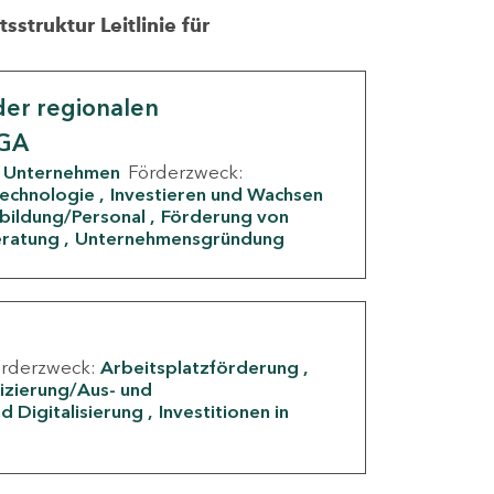
struktur Leitlinie für
er regionalen
IGA
Unternehmen
Förderzweck:
Technologie
Investieren und Wachsen
rbildung/Personal
Förderung von
eratung
Unternehmensgründung
örderzweck:
Arbeitsplatzförderung
fizierung/Aus- und
d Digitalisierung
Investitionen in
g