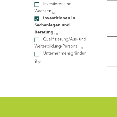
Investieren und
Wachsen
(2)
ndorte
Investitionen in
Sachanlagen und
Beratung
(2)
Qualifizierung/Aus- und
Weiterbildung/Personal
(2)
Unternehmensgründun
g
(2)