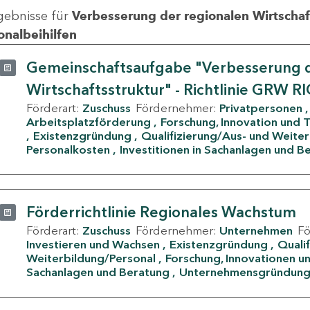
gebnisse für
Verbesserung der regionalen Wirtschafts
onalbeihilfen
Gemeinschaftsaufgabe "Verbesserung d
Wirtschaftsstruktur" - Richtlinie GRW R
Förderart:
Zuschuss
Fördernehmer:
Privatpersonen
Arbeitsplatzförderung
Forschung, Innovation und 
Existenzgründung
Qualifizierung/Aus- und Weite
Personalkosten
Investitionen in Sachanlagen und B
Förderrichtlinie Regionales Wachstum
Förderart:
Zuschuss
Fördernehmer:
Unternehmen
F
Investieren und Wachsen
Existenzgründung
Quali
Weiterbildung/Personal
Forschung, Innovationen un
Sachanlagen und Beratung
Unternehmensgründun