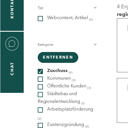
KONTAKT
4 Er
Typ
gen
regi
Webcontent, Artikel
n
(4)
Kategorie
ENTFERNEN
CHAT
icecenter
Zuschuss
(4)
Kommunen
(3)
Öffentliche Kunden
(3)
taktformular
Städtebau und
Regionalentwicklung
(3)
Arbeitsplatzförderung
erportal
(2)
Existenzgründung
(2)