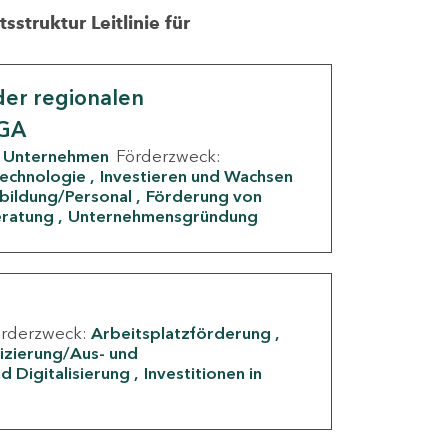
struktur Leitlinie für
er regionalen
IGA
Unternehmen
Förderzweck:
Technologie
Investieren und Wachsen
rbildung/Personal
Förderung von
eratung
Unternehmensgründung
örderzweck:
Arbeitsplatzförderung
fizierung/Aus- und
d Digitalisierung
Investitionen in
g