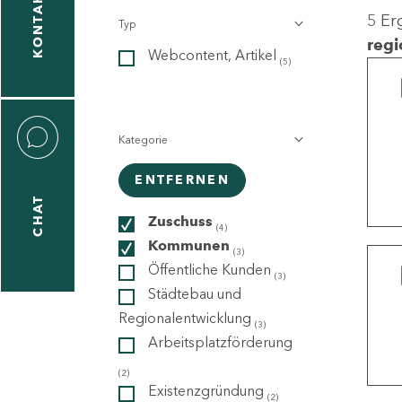
KONTAKT
5 Er
Typ
gen
regi
Webcontent, Artikel
n
(5)
Kategorie
ENTFERNEN
CHAT
icecenter
Zuschuss
(4)
Kommunen
(3)
Öffentliche Kunden
(3)
taktformular
Städtebau und
Regionalentwicklung
(3)
Arbeitsplatzförderung
erportal
(2)
Existenzgründung
(2)