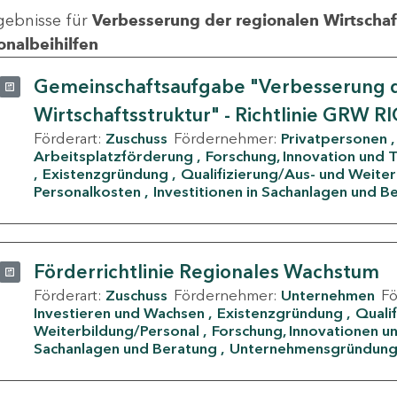
gebnisse für
Verbesserung der regionalen Wirtschafts
onalbeihilfen
Gemeinschaftsaufgabe "Verbesserung d
Wirtschaftsstruktur" - Richtlinie GRW R
Förderart:
Zuschuss
Fördernehmer:
Privatpersonen
Arbeitsplatzförderung
Forschung, Innovation und 
Existenzgründung
Qualifizierung/Aus- und Weite
Personalkosten
Investitionen in Sachanlagen und B
Förderrichtlinie Regionales Wachstum
Förderart:
Zuschuss
Fördernehmer:
Unternehmen
F
Investieren und Wachsen
Existenzgründung
Quali
Weiterbildung/Personal
Forschung, Innovationen un
Sachanlagen und Beratung
Unternehmensgründun