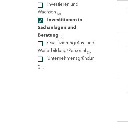
Investieren und
Wachsen
(2)
ndorte
Investitionen in
Sachanlagen und
Beratung
(2)
Qualifizierung/Aus- und
Weiterbildung/Personal
(2)
Unternehmensgründun
g
(2)