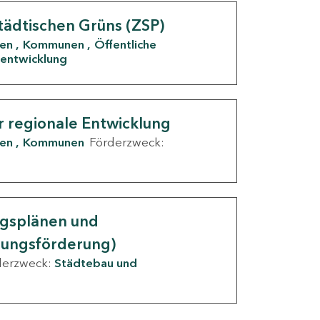
tädtischen Grüns (ZSP)
den
Kommunen
Öffentliche
entwicklung
r regionale Entwicklung
den
Kommunen
Förderzweck:
ngsplänen und
nungsförderung)
derzweck:
Städtebau und