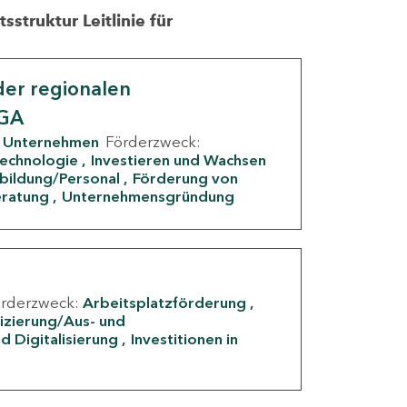
struktur Leitlinie für
er regionalen
IGA
Unternehmen
Förderzweck:
Technologie
Investieren und Wachsen
rbildung/Personal
Förderung von
eratung
Unternehmensgründung
örderzweck:
Arbeitsplatzförderung
fizierung/Aus- und
d Digitalisierung
Investitionen in
g