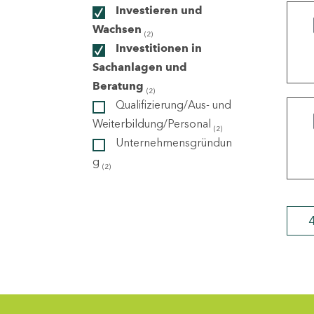
Investieren und
Wachsen
(2)
ndorte
Investitionen in
Sachanlagen und
Beratung
(2)
Qualifizierung/Aus- und
Weiterbildung/Personal
(2)
Unternehmensgründun
g
(2)