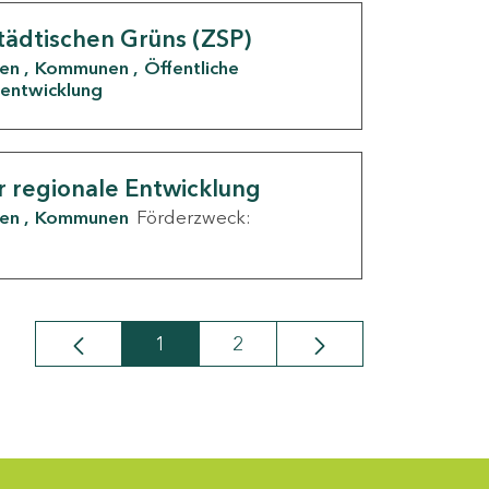
tädtischen Grüns (ZSP)
den
Kommunen
Öffentliche
entwicklung
r regionale Entwicklung
den
Kommunen
Förderzweck:
1
2
Seite
Seite