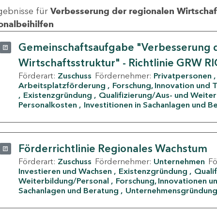
gebnisse für
Verbesserung der regionalen Wirtschafts
onalbeihilfen
Gemeinschaftsaufgabe "Verbesserung d
Wirtschaftsstruktur" - Richtlinie GRW R
Förderart:
Zuschuss
Fördernehmer:
Privatpersonen
Arbeitsplatzförderung
Forschung, Innovation und 
Existenzgründung
Qualifizierung/Aus- und Weite
Personalkosten
Investitionen in Sachanlagen und B
Förderrichtlinie Regionales Wachstum
Förderart:
Zuschuss
Fördernehmer:
Unternehmen
F
Investieren und Wachsen
Existenzgründung
Quali
Weiterbildung/Personal
Forschung, Innovationen un
Sachanlagen und Beratung
Unternehmensgründun