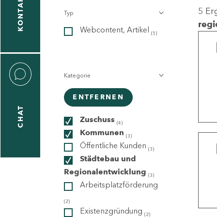
KONTAKT
5 Er
Typ
gen
regi
Webcontent, Artikel
n
(5)
Kategorie
ENTFERNEN
CHAT
icecenter
Zuschuss
(4)
Kommunen
(3)
Öffentliche Kunden
(3)
taktformular
Städtebau und
Regionalentwicklung
(3)
Arbeitsplatzförderung
erportal
(2)
Existenzgründung
(2)