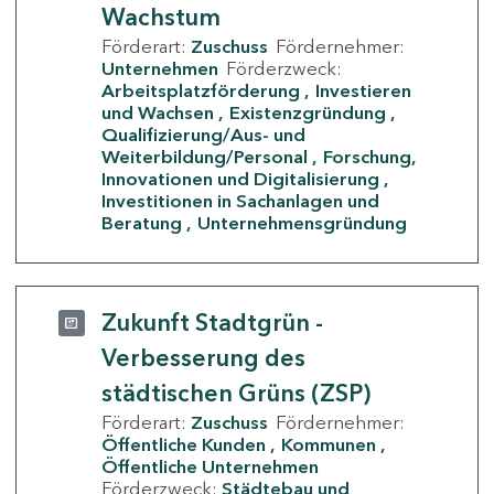
Wachstum
Förderart:
Zuschuss
Fördernehmer:
Unternehmen
Förderzweck:
Arbeitsplatzförderung
Investieren
und Wachsen
Existenzgründung
Qualifizierung/Aus- und
Weiterbildung/Personal
Forschung,
Innovationen und Digitalisierung
Investitionen in Sachanlagen und
Beratung
Unternehmensgründung
Zukunft Stadtgrün -
Verbesserung des
städtischen Grüns (ZSP)
Förderart:
Zuschuss
Fördernehmer:
Öffentliche Kunden
Kommunen
Öffentliche Unternehmen
Förderzweck:
Städtebau und