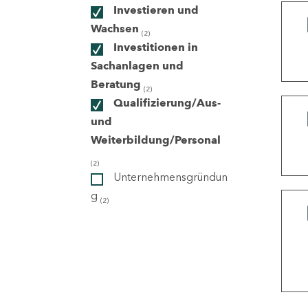
Investieren und
Wachsen
(2)
ndorte
Investitionen in
Sachanlagen und
Beratung
(2)
Qualifizierung/Aus-
und
Weiterbildung/Personal
(2)
Unternehmensgründun
g
(2)