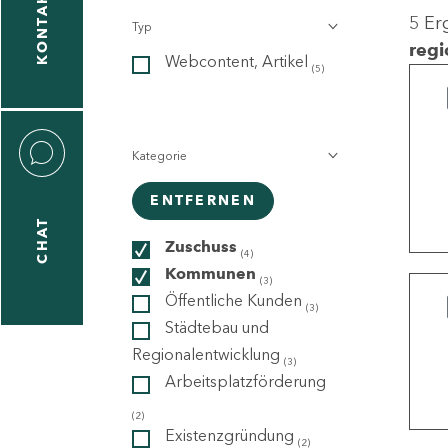
KONTAKT
5 Er
Typ
gen
regi
Webcontent, Artikel
n
(5)
Kategorie
ENTFERNEN
CHAT
icecenter
Zuschuss
(4)
Kommunen
(3)
Öffentliche Kunden
(3)
taktformular
Städtebau und
Regionalentwicklung
(3)
Arbeitsplatzförderung
erportal
(2)
Existenzgründung
(2)