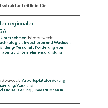
struktur Leitlinie für
er regionalen
IGA
Unternehmen
Förderzweck:
Technologie
Investieren und Wachsen
rbildung/Personal
Förderung von
eratung
Unternehmensgründung
örderzweck:
Arbeitsplatzförderung
fizierung/Aus- und
d Digitalisierung
Investitionen in
g