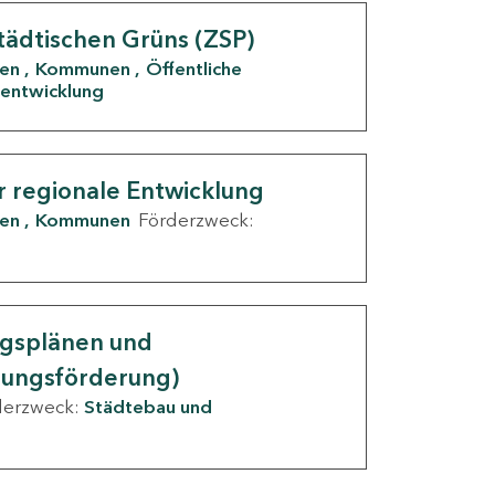
tädtischen Grüns (ZSP)
den
Kommunen
Öffentliche
entwicklung
r regionale Entwicklung
den
Kommunen
Förderzweck:
ngsplänen und
nungsförderung)
derzweck:
Städtebau und