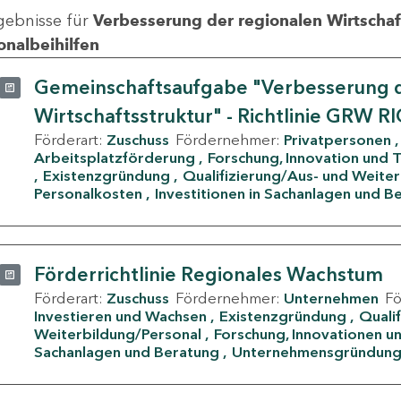
gebnisse für
Verbesserung der regionalen Wirtschafts
onalbeihilfen
Gemeinschaftsaufgabe "Verbesserung d
Wirtschaftsstruktur" - Richtlinie GRW R
Förderart:
Zuschuss
Fördernehmer:
Privatpersonen
Arbeitsplatzförderung
Forschung, Innovation und 
Existenzgründung
Qualifizierung/Aus- und Weite
Personalkosten
Investitionen in Sachanlagen und B
Förderrichtlinie Regionales Wachstum
Förderart:
Zuschuss
Fördernehmer:
Unternehmen
F
Investieren und Wachsen
Existenzgründung
Quali
Weiterbildung/Personal
Forschung, Innovationen un
Sachanlagen und Beratung
Unternehmensgründun