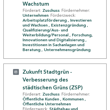
Wachstum
Förderart:
Zuschuss
Fördernehmer:
Unternehmen
Förderzweck:
Arbeitsplatzförderung
Investieren
und Wachsen
Existenzgründung
Qualifizierung/Aus- und
Weiterbildung/Personal
Forschung,
Innovationen und Digitalisierung
Investitionen in Sachanlagen und
Beratung
Unternehmensgründung
Zukunft Stadtgrün -
Verbesserung des
städtischen Grüns (ZSP)
Förderart:
Zuschuss
Fördernehmer:
Öffentliche Kunden
Kommunen
Öffentliche Unternehmen
Förderzweck:
Städtebau und