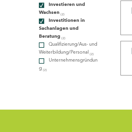
Investieren und
Wachsen
(2)
ndorte
Investitionen in
Sachanlagen und
Beratung
(2)
Qualifizierung/Aus- und
Weiterbildung/Personal
(2)
Unternehmensgründun
g
(2)