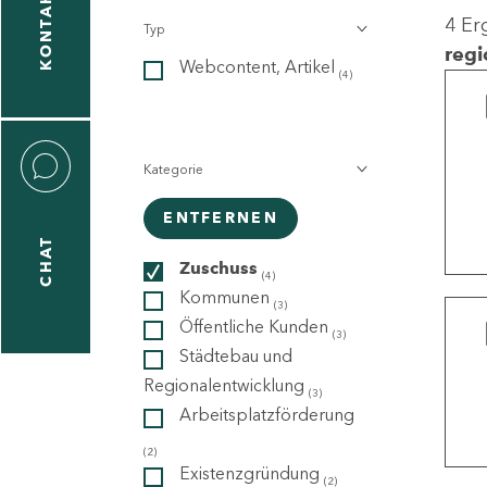
KONTAKT
4 Er
Typ
gen
regi
Webcontent, Artikel
n
(4)
Kategorie
ENTFERNEN
CHAT
icecenter
Zuschuss
(4)
Kommunen
(3)
Öffentliche Kunden
(3)
taktformular
Städtebau und
Regionalentwicklung
(3)
Arbeitsplatzförderung
erportal
(2)
Existenzgründung
(2)