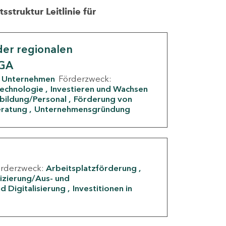
struktur Leitlinie für
er regionalen
IGA
Unternehmen
Förderzweck:
Technologie
Investieren und Wachsen
rbildung/Personal
Förderung von
eratung
Unternehmensgründung
örderzweck:
Arbeitsplatzförderung
fizierung/Aus- und
d Digitalisierung
Investitionen in
g