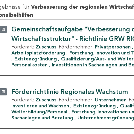
gebnisse für
Verbesserung der regionalen Wirtschafts
onalbeihilfen
Gemeinschaftsaufgabe "Verbesserung d
Wirtschaftsstruktur" - Richtlinie GRW R
Förderart:
Zuschuss
Fördernehmer:
Privatpersonen
Arbeitsplatzförderung
Forschung, Innovation und 
Existenzgründung
Qualifizierung/Aus- und Weite
Personalkosten
Investitionen in Sachanlagen und B
Förderrichtlinie Regionales Wachstum
Förderart:
Zuschuss
Fördernehmer:
Unternehmen
F
Investieren und Wachsen
Existenzgründung
Quali
Weiterbildung/Personal
Forschung, Innovationen un
Sachanlagen und Beratung
Unternehmensgründun