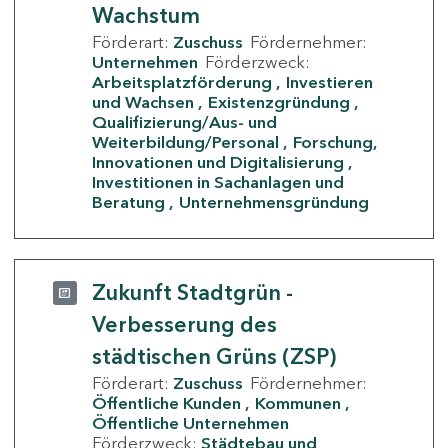
Wachstum
Förderart:
Zuschuss
Fördernehmer:
Unternehmen
Förderzweck:
Arbeitsplatzförderung
Investieren
und Wachsen
Existenzgründung
Qualifizierung/Aus- und
Weiterbildung/Personal
Forschung,
Innovationen und Digitalisierung
Investitionen in Sachanlagen und
Beratung
Unternehmensgründung
Zukunft Stadtgrün -
Verbesserung des
städtischen Grüns (ZSP)
Förderart:
Zuschuss
Fördernehmer:
Öffentliche Kunden
Kommunen
Öffentliche Unternehmen
Förderzweck:
Städtebau und