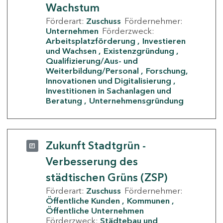
Wachstum
Förderart:
Zuschuss
Fördernehmer:
Unternehmen
Förderzweck:
Arbeitsplatzförderung
Investieren
und Wachsen
Existenzgründung
Qualifizierung/Aus- und
Weiterbildung/Personal
Forschung,
Innovationen und Digitalisierung
Investitionen in Sachanlagen und
Beratung
Unternehmensgründung
Zukunft Stadtgrün -
Verbesserung des
städtischen Grüns (ZSP)
Förderart:
Zuschuss
Fördernehmer:
Öffentliche Kunden
Kommunen
Öffentliche Unternehmen
Förderzweck:
Städtebau und