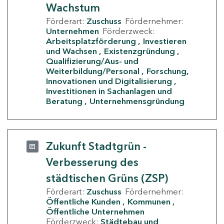
Wachstum
Förderart:
Zuschuss
Fördernehmer:
Unternehmen
Förderzweck:
Arbeitsplatzförderung
Investieren
und Wachsen
Existenzgründung
Qualifizierung/Aus- und
Weiterbildung/Personal
Forschung,
Innovationen und Digitalisierung
Investitionen in Sachanlagen und
Beratung
Unternehmensgründung
Zukunft Stadtgrün -
Verbesserung des
städtischen Grüns (ZSP)
Förderart:
Zuschuss
Fördernehmer:
Öffentliche Kunden
Kommunen
Öffentliche Unternehmen
Förderzweck:
Städtebau und