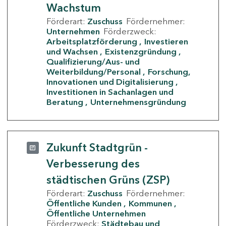
Wachstum
Förderart:
Zuschuss
Fördernehmer:
Unternehmen
Förderzweck:
Arbeitsplatzförderung
Investieren
und Wachsen
Existenzgründung
Qualifizierung/Aus- und
Weiterbildung/Personal
Forschung,
Innovationen und Digitalisierung
Investitionen in Sachanlagen und
Beratung
Unternehmensgründung
Zukunft Stadtgrün -
Verbesserung des
städtischen Grüns (ZSP)
Förderart:
Zuschuss
Fördernehmer:
Öffentliche Kunden
Kommunen
Öffentliche Unternehmen
Förderzweck:
Städtebau und