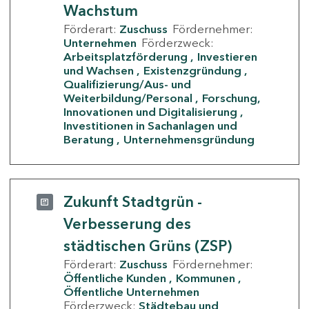
Wachstum
Förderart:
Zuschuss
Fördernehmer:
Unternehmen
Förderzweck:
Arbeitsplatzförderung
Investieren
und Wachsen
Existenzgründung
Qualifizierung/Aus- und
Weiterbildung/Personal
Forschung,
Innovationen und Digitalisierung
Investitionen in Sachanlagen und
Beratung
Unternehmensgründung
Zukunft Stadtgrün -
Verbesserung des
städtischen Grüns (ZSP)
Förderart:
Zuschuss
Fördernehmer:
Öffentliche Kunden
Kommunen
Öffentliche Unternehmen
Förderzweck:
Städtebau und