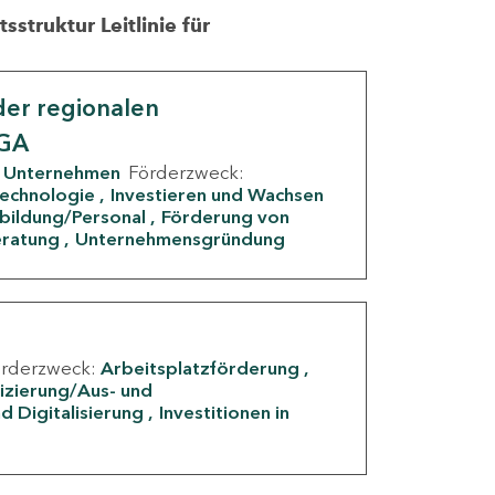
struktur Leitlinie für
er regionalen
IGA
Unternehmen
Förderzweck:
Technologie
Investieren und Wachsen
rbildung/Personal
Förderung von
eratung
Unternehmensgründung
örderzweck:
Arbeitsplatzförderung
fizierung/Aus- und
d Digitalisierung
Investitionen in
g