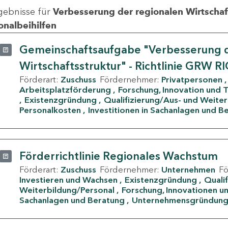
gebnisse für
Verbesserung der regionalen Wirtschafts
onalbeihilfen
Gemeinschaftsaufgabe "Verbesserung d
Wirtschaftsstruktur" - Richtlinie GRW R
Förderart:
Zuschuss
Fördernehmer:
Privatpersonen
Arbeitsplatzförderung
Forschung, Innovation und 
Existenzgründung
Qualifizierung/Aus- und Weite
Personalkosten
Investitionen in Sachanlagen und B
Förderrichtlinie Regionales Wachstum
Förderart:
Zuschuss
Fördernehmer:
Unternehmen
F
Investieren und Wachsen
Existenzgründung
Quali
Weiterbildung/Personal
Forschung, Innovationen un
Sachanlagen und Beratung
Unternehmensgründun