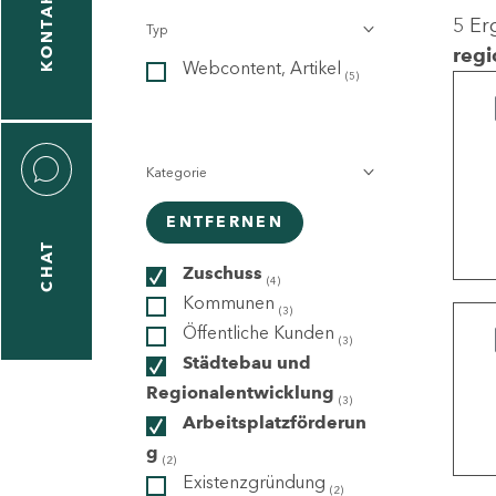
KONTAKT
5 Er
Typ
gen
regi
Webcontent, Artikel
n
(5)
Kategorie
ENTFERNEN
CHAT
icecenter
Zuschuss
(4)
Kommunen
(3)
Öffentliche Kunden
(3)
taktformular
Städtebau und
Regionalentwicklung
(3)
Arbeitsplatzförderun
g
erportal
(2)
Existenzgründung
(2)