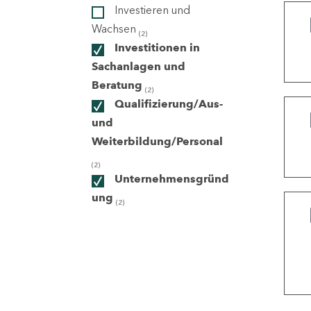
Investieren und
Wachsen
(2)
ndorte
Investitionen in
Sachanlagen und
Beratung
(2)
Qualifizierung/Aus-
und
Weiterbildung/Personal
(2)
Unternehmensgründ
ung
(2)