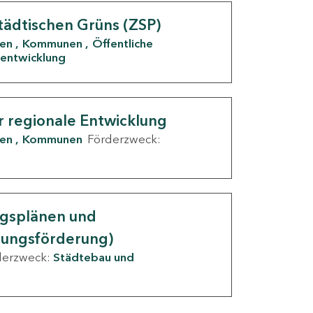
tädtischen Grüns (ZSP)
den
Kommunen
Öffentliche
entwicklung
r regionale Entwicklung
den
Kommunen
Förderzweck:
ngsplänen und
nungsförderung)
derzweck:
Städtebau und