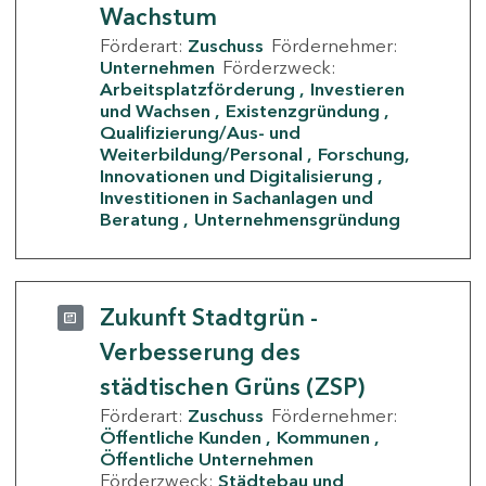
Wachstum
Förderart:
Zuschuss
Fördernehmer:
Unternehmen
Förderzweck:
Arbeitsplatzförderung
Investieren
und Wachsen
Existenzgründung
Qualifizierung/Aus- und
Weiterbildung/Personal
Forschung,
Innovationen und Digitalisierung
Investitionen in Sachanlagen und
Beratung
Unternehmensgründung
Zukunft Stadtgrün -
Verbesserung des
städtischen Grüns (ZSP)
Förderart:
Zuschuss
Fördernehmer:
Öffentliche Kunden
Kommunen
Öffentliche Unternehmen
Förderzweck:
Städtebau und