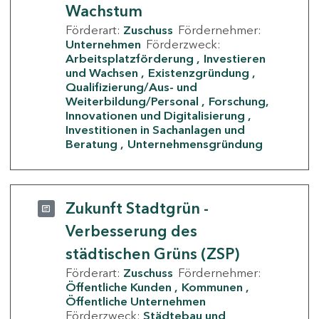
Wachstum
Förderart:
Zuschuss
Fördernehmer:
Unternehmen
Förderzweck:
Arbeitsplatzförderung
Investieren
und Wachsen
Existenzgründung
Qualifizierung/Aus- und
Weiterbildung/Personal
Forschung,
Innovationen und Digitalisierung
Investitionen in Sachanlagen und
Beratung
Unternehmensgründung
Zukunft Stadtgrün -
Verbesserung des
städtischen Grüns (ZSP)
Förderart:
Zuschuss
Fördernehmer:
Öffentliche Kunden
Kommunen
Öffentliche Unternehmen
Förderzweck:
Städtebau und