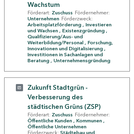
Wachstum
Förderart:
Zuschuss
Fördernehmer:
Unternehmen
Förderzweck:
Arbeitsplatzförderung
Investieren
und Wachsen
Existenzgründung
Qualifizierung/Aus- und
Weiterbildung/Personal
Forschung,
Innovationen und Digitalisierung
Investitionen in Sachanlagen und
Beratung
Unternehmensgründung
Zukunft Stadtgrün -
Verbesserung des
städtischen Grüns (ZSP)
Förderart:
Zuschuss
Fördernehmer:
Öffentliche Kunden
Kommunen
Öffentliche Unternehmen
Förderzweck:
Städtebau und