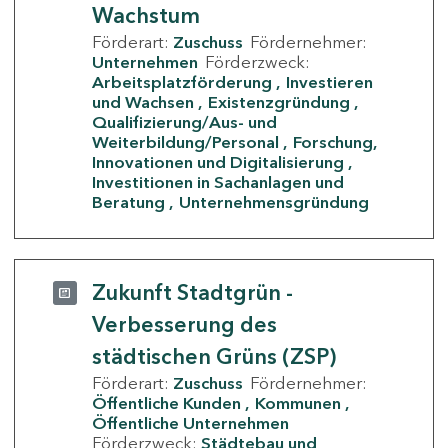
Wachstum
Förderart:
Zuschuss
Fördernehmer:
Unternehmen
Förderzweck:
Arbeitsplatzförderung
Investieren
und Wachsen
Existenzgründung
Qualifizierung/Aus- und
Weiterbildung/Personal
Forschung,
Innovationen und Digitalisierung
Investitionen in Sachanlagen und
Beratung
Unternehmensgründung
Zukunft Stadtgrün -
Verbesserung des
städtischen Grüns (ZSP)
Förderart:
Zuschuss
Fördernehmer:
Öffentliche Kunden
Kommunen
Öffentliche Unternehmen
Förderzweck:
Städtebau und