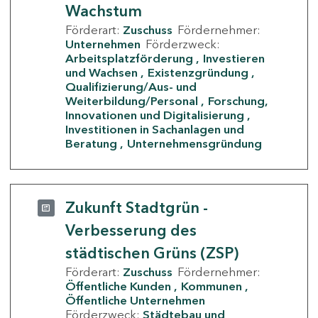
Wachstum
Förderart:
Zuschuss
Fördernehmer:
Unternehmen
Förderzweck:
Arbeitsplatzförderung
Investieren
und Wachsen
Existenzgründung
Qualifizierung/Aus- und
Weiterbildung/Personal
Forschung,
Innovationen und Digitalisierung
Investitionen in Sachanlagen und
Beratung
Unternehmensgründung
Zukunft Stadtgrün -
Verbesserung des
städtischen Grüns (ZSP)
Förderart:
Zuschuss
Fördernehmer:
Öffentliche Kunden
Kommunen
Öffentliche Unternehmen
Förderzweck:
Städtebau und