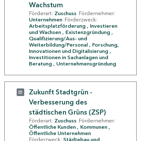
Wachstum
Förderart:
Zuschuss
Fördernehmer:
Unternehmen
Förderzweck:
Arbeitsplatzförderung
Investieren
und Wachsen
Existenzgründung
Qualifizierung/Aus- und
Weiterbildung/Personal
Forschung,
Innovationen und Digitalisierung
Investitionen in Sachanlagen und
Beratung
Unternehmensgründung
Zukunft Stadtgrün -
Verbesserung des
städtischen Grüns (ZSP)
Förderart:
Zuschuss
Fördernehmer:
Öffentliche Kunden
Kommunen
Öffentliche Unternehmen
Förderzweck:
Städtebau und