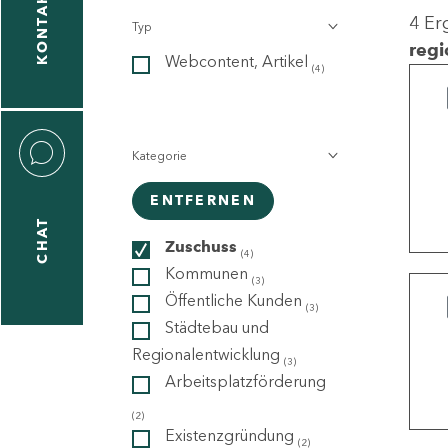
KONTAKT
4 Er
Typ
gen
regi
Webcontent, Artikel
n
(4)
Kategorie
ENTFERNEN
CHAT
icecenter
Zuschuss
(4)
Kommunen
(3)
Öffentliche Kunden
(3)
taktformular
Städtebau und
Regionalentwicklung
(3)
Arbeitsplatzförderung
erportal
(2)
Existenzgründung
(2)