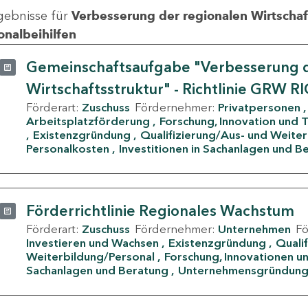
gebnisse für
Verbesserung der regionalen Wirtschafts
onalbeihilfen
Gemeinschaftsaufgabe "Verbesserung d
Wirtschaftsstruktur" - Richtlinie GRW R
Förderart:
Zuschuss
Fördernehmer:
Privatpersonen
Arbeitsplatzförderung
Forschung, Innovation und 
Existenzgründung
Qualifizierung/Aus- und Weite
Personalkosten
Investitionen in Sachanlagen und B
Förderrichtlinie Regionales Wachstum
Förderart:
Zuschuss
Fördernehmer:
Unternehmen
F
Investieren und Wachsen
Existenzgründung
Quali
Weiterbildung/Personal
Forschung, Innovationen un
Sachanlagen und Beratung
Unternehmensgründun