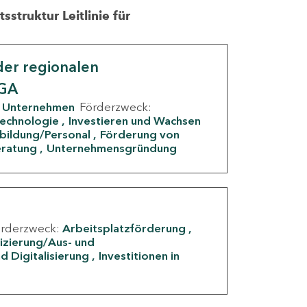
struktur Leitlinie für
er regionalen
IGA
Unternehmen
Förderzweck:
Technologie
Investieren und Wachsen
rbildung/Personal
Förderung von
eratung
Unternehmensgründung
örderzweck:
Arbeitsplatzförderung
fizierung/Aus- und
d Digitalisierung
Investitionen in
g