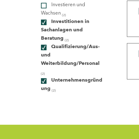
Investieren und
Wachsen
(2)
ndorte
Investitionen in
Sachanlagen und
Beratung
(2)
Qualifizierung/Aus-
und
Weiterbildung/Personal
(2)
Unternehmensgründ
ung
(2)