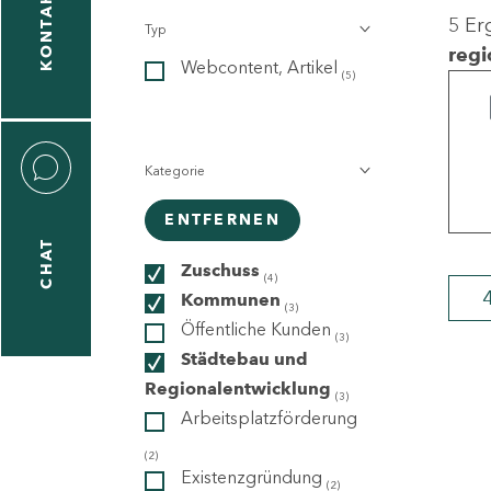
KONTAKT
5 Er
Typ
gen
regi
Webcontent, Artikel
n
(5)
Kategorie
ENTFERNEN
CHAT
icecenter
Zuschuss
(4)
Kommunen
(3)
Öffentliche Kunden
(3)
taktformular
Städtebau und
Regionalentwicklung
(3)
Arbeitsplatzförderung
erportal
(2)
Existenzgründung
(2)