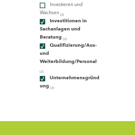
Investieren und
Wachsen
(2)
ndorte
Investitionen in
Sachanlagen und
Beratung
(2)
Qualifizierung/Aus-
und
Weiterbildung/Personal
(2)
Unternehmensgründ
ung
(2)