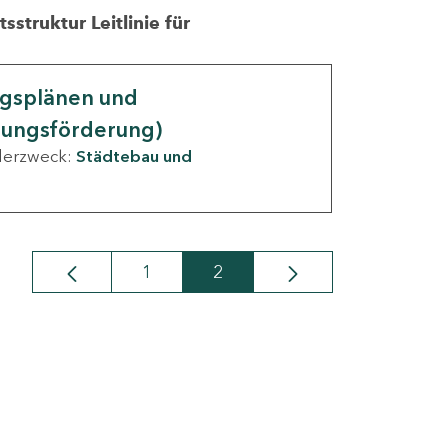
struktur Leitlinie für
ngsplänen und
nungsförderung)
derzweck:
Städtebau und
1
2
Seite
Seite