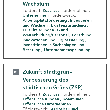
Wachstum
Förderart:
Zuschuss
Fördernehmer:
Unternehmen
Förderzweck:
Arbeitsplatzförderung
Investieren
und Wachsen
Existenzgründung
Qualifizierung/Aus- und
Weiterbildung/Personal
Forschung,
Innovationen und Digitalisierung
Investitionen in Sachanlagen und
Beratung
Unternehmensgründung
Zukunft Stadtgrün -
Verbesserung des
städtischen Grüns (ZSP)
Förderart:
Zuschuss
Fördernehmer:
Öffentliche Kunden
Kommunen
Öffentliche Unternehmen
Förderzweck:
Städtebau und