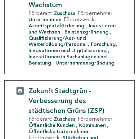
Wachstum
Förderart:
Zuschuss
Fördernehmer:
Unternehmen
Förderzweck:
Arbeitsplatzförderung
Investieren
und Wachsen
Existenzgründung
Qualifizierung/Aus- und
Weiterbildung/Personal
Forschung,
Innovationen und Digitalisierung
Investitionen in Sachanlagen und
Beratung
Unternehmensgründung
Zukunft Stadtgrün -
Verbesserung des
städtischen Grüns (ZSP)
Förderart:
Zuschuss
Fördernehmer:
Öffentliche Kunden
Kommunen
Öffentliche Unternehmen
Förderzweck:
Städtebau und