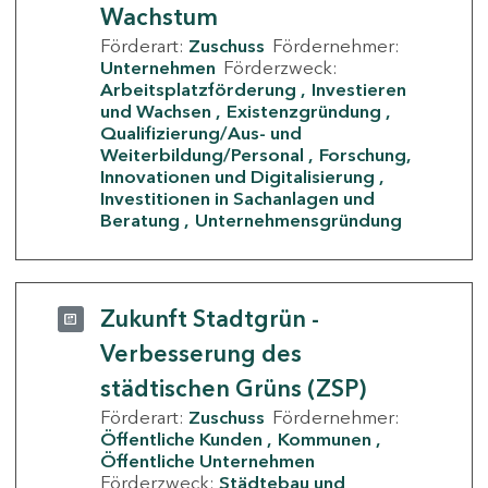
Wachstum
Förderart:
Zuschuss
Fördernehmer:
Unternehmen
Förderzweck:
Arbeitsplatzförderung
Investieren
und Wachsen
Existenzgründung
Qualifizierung/Aus- und
Weiterbildung/Personal
Forschung,
Innovationen und Digitalisierung
Investitionen in Sachanlagen und
Beratung
Unternehmensgründung
Zukunft Stadtgrün -
Verbesserung des
städtischen Grüns (ZSP)
Förderart:
Zuschuss
Fördernehmer:
Öffentliche Kunden
Kommunen
Öffentliche Unternehmen
Förderzweck:
Städtebau und