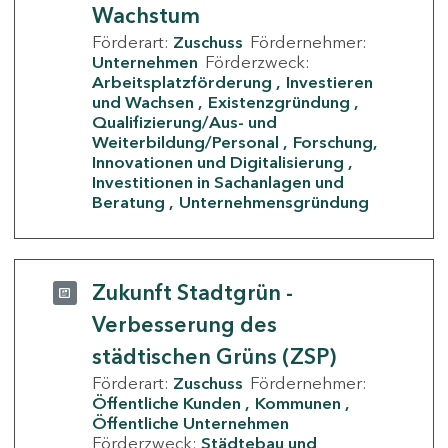
Wachstum
Förderart:
Zuschuss
Fördernehmer:
Unternehmen
Förderzweck:
Arbeitsplatzförderung
Investieren
und Wachsen
Existenzgründung
Qualifizierung/Aus- und
Weiterbildung/Personal
Forschung,
Innovationen und Digitalisierung
Investitionen in Sachanlagen und
Beratung
Unternehmensgründung
Zukunft Stadtgrün -
Verbesserung des
städtischen Grüns (ZSP)
Förderart:
Zuschuss
Fördernehmer:
Öffentliche Kunden
Kommunen
Öffentliche Unternehmen
Förderzweck:
Städtebau und