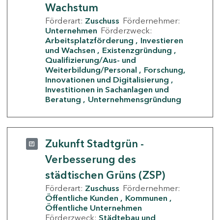
Wachstum
Förderart:
Zuschuss
Fördernehmer:
Unternehmen
Förderzweck:
Arbeitsplatzförderung
Investieren
und Wachsen
Existenzgründung
Qualifizierung/Aus- und
Weiterbildung/Personal
Forschung,
Innovationen und Digitalisierung
Investitionen in Sachanlagen und
Beratung
Unternehmensgründung
Zukunft Stadtgrün -
Verbesserung des
städtischen Grüns (ZSP)
Förderart:
Zuschuss
Fördernehmer:
Öffentliche Kunden
Kommunen
Öffentliche Unternehmen
Förderzweck:
Städtebau und