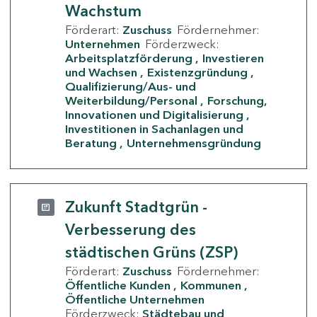
Wachstum
Förderart:
Zuschuss
Fördernehmer:
Unternehmen
Förderzweck:
Arbeitsplatzförderung
Investieren
und Wachsen
Existenzgründung
Qualifizierung/Aus- und
Weiterbildung/Personal
Forschung,
Innovationen und Digitalisierung
Investitionen in Sachanlagen und
Beratung
Unternehmensgründung
Zukunft Stadtgrün -
Verbesserung des
städtischen Grüns (ZSP)
Förderart:
Zuschuss
Fördernehmer:
Öffentliche Kunden
Kommunen
Öffentliche Unternehmen
Förderzweck:
Städtebau und