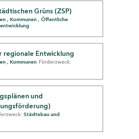
tädtischen Grüns (ZSP)
den
Kommunen
Öffentliche
entwicklung
r regionale Entwicklung
den
Kommunen
Förderzweck:
ngsplänen und
nungsförderung)
derzweck:
Städtebau und