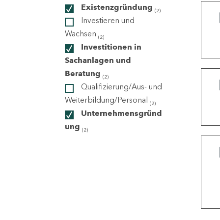
Existenzgründung
(2)
Investieren und
ndorte
Wachsen
(2)
Investitionen in
Sachanlagen und
Beratung
(2)
Qualifizierung/Aus- und
Weiterbildung/Personal
(2)
Unternehmensgründ
ung
(2)