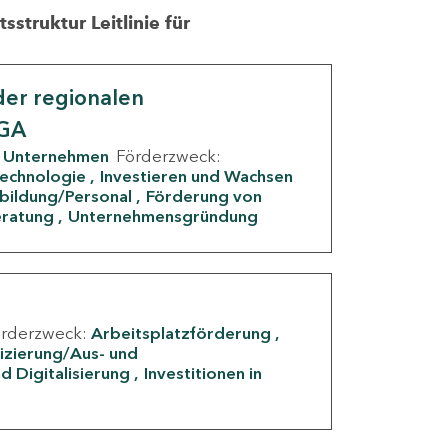
struktur Leitlinie für
er regionalen
IGA
Unternehmen
Förderzweck:
Technologie
Investieren und Wachsen
rbildung/Personal
Förderung von
eratung
Unternehmensgründung
örderzweck:
Arbeitsplatzförderung
fizierung/Aus- und
d Digitalisierung
Investitionen in
g