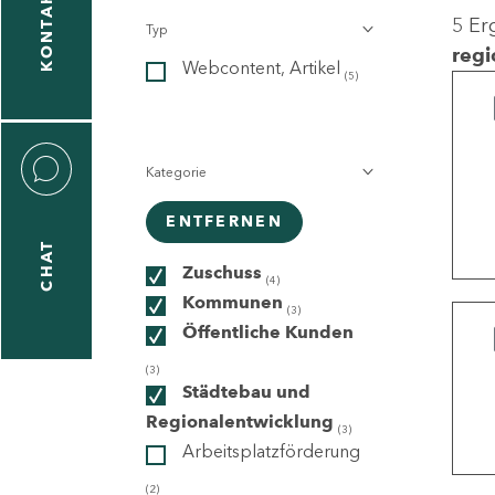
KONTAKT
5 Er
Typ
gen
regi
Webcontent, Artikel
n
(5)
Kategorie
ENTFERNEN
CHAT
icecenter
Zuschuss
(4)
Kommunen
(3)
Öffentliche Kunden
taktformular
(3)
Städtebau und
Regionalentwicklung
(3)
Arbeitsplatzförderung
erportal
(2)