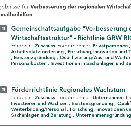
gebnisse für
Verbesserung der regionalen Wirtschafts
onalbeihilfen
Gemeinschaftsaufgabe "Verbesserung d
Wirtschaftsstruktur" - Richtlinie GRW R
Förderart:
Zuschuss
Fördernehmer:
Privatpersonen
Arbeitsplatzförderung
Forschung, Innovation und 
Existenzgründung
Qualifizierung/Aus- und Weite
Personalkosten
Investitionen in Sachanlagen und B
Förderrichtlinie Regionales Wachstum
Förderart:
Zuschuss
Fördernehmer:
Unternehmen
F
Investieren und Wachsen
Existenzgründung
Quali
Weiterbildung/Personal
Forschung, Innovationen un
Sachanlagen und Beratung
Unternehmensgründun