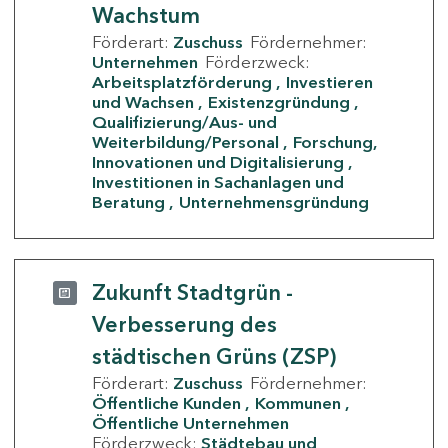
Wachstum
Förderart:
Zuschuss
Fördernehmer:
Unternehmen
Förderzweck:
Arbeitsplatzförderung
Investieren
und Wachsen
Existenzgründung
Qualifizierung/Aus- und
Weiterbildung/Personal
Forschung,
Innovationen und Digitalisierung
Investitionen in Sachanlagen und
Beratung
Unternehmensgründung
Zukunft Stadtgrün -
Verbesserung des
städtischen Grüns (ZSP)
Förderart:
Zuschuss
Fördernehmer:
Öffentliche Kunden
Kommunen
Öffentliche Unternehmen
Förderzweck:
Städtebau und