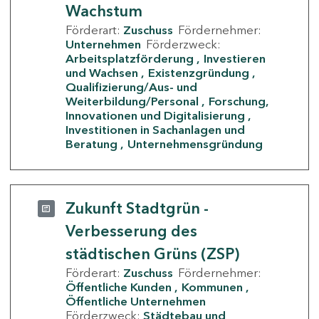
Wachstum
Förderart:
Zuschuss
Fördernehmer:
Unternehmen
Förderzweck:
Arbeitsplatzförderung
Investieren
und Wachsen
Existenzgründung
Qualifizierung/Aus- und
Weiterbildung/Personal
Forschung,
Innovationen und Digitalisierung
Investitionen in Sachanlagen und
Beratung
Unternehmensgründung
Zukunft Stadtgrün -
Verbesserung des
städtischen Grüns (ZSP)
Förderart:
Zuschuss
Fördernehmer:
Öffentliche Kunden
Kommunen
Öffentliche Unternehmen
Förderzweck:
Städtebau und