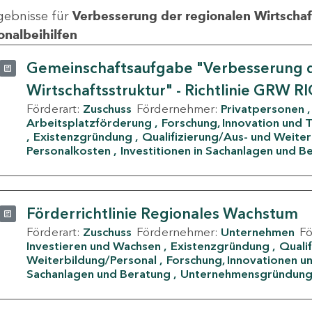
gebnisse für
Verbesserung der regionalen Wirtschafts
onalbeihilfen
Gemeinschaftsaufgabe "Verbesserung d
Wirtschaftsstruktur" - Richtlinie GRW R
Förderart:
Zuschuss
Fördernehmer:
Privatpersonen
Arbeitsplatzförderung
Forschung, Innovation und 
Existenzgründung
Qualifizierung/Aus- und Weite
Personalkosten
Investitionen in Sachanlagen und B
Förderrichtlinie Regionales Wachstum
Förderart:
Zuschuss
Fördernehmer:
Unternehmen
F
Investieren und Wachsen
Existenzgründung
Quali
Weiterbildung/Personal
Forschung, Innovationen un
Sachanlagen und Beratung
Unternehmensgründun