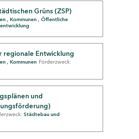
tädtischen Grüns (ZSP)
den
Kommunen
Öffentliche
entwicklung
r regionale Entwicklung
den
Kommunen
Förderzweck:
ngsplänen und
nungsförderung)
derzweck:
Städtebau und