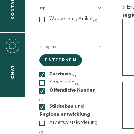
KONTAKT
5 Er
Typ
gen
regi
Webcontent, Artikel
n
(5)
Kategorie
ENTFERNEN
CHAT
icecenter
Zuschuss
(4)
Kommunen
(3)
Öffentliche Kunden
taktformular
(3)
Städtebau und
Regionalentwicklung
(3)
Arbeitsplatzförderung
erportal
(2)