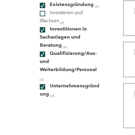
Existenzgründung
(2)
Investieren und
ndorte
Wachsen
(2)
Investitionen in
Sachanlagen und
Beratung
(2)
Qualifizierung/Aus-
und
Weiterbildung/Personal
(2)
Unternehmensgründ
ung
(2)