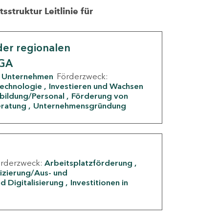
struktur Leitlinie für
er regionalen
IGA
Unternehmen
Förderzweck:
Technologie
Investieren und Wachsen
rbildung/Personal
Förderung von
eratung
Unternehmensgründung
örderzweck:
Arbeitsplatzförderung
fizierung/Aus- und
d Digitalisierung
Investitionen in
g