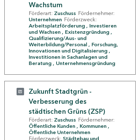
Wachstum
Förderart:
Zuschuss
Fördernehmer:
Unternehmen
Förderzweck:
Arbeitsplatzförderung
Investieren
und Wachsen
Existenzgründung
Qualifizierung/Aus- und
Weiterbildung/Personal
Forschung,
Innovationen und Digitalisierung
Investitionen in Sachanlagen und
Beratung
Unternehmensgründung
Zukunft Stadtgrün -
Verbesserung des
städtischen Grüns (ZSP)
Förderart:
Zuschuss
Fördernehmer:
Öffentliche Kunden
Kommunen
Öffentliche Unternehmen
Förderzweck:
Städtebau und