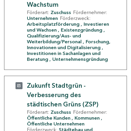
Wachstum
Förderart:
Zuschuss
Fördernehmer:
Unternehmen
Förderzweck:
Arbeitsplatzförderung
Investieren
und Wachsen
Existenzgründung
Qualifizierung/Aus- und
Weiterbildung/Personal
Forschung,
Innovationen und Digitalisierung
Investitionen in Sachanlagen und
Beratung
Unternehmensgründung
Zukunft Stadtgrün -
Verbesserung des
städtischen Grüns (ZSP)
Förderart:
Zuschuss
Fördernehmer:
Öffentliche Kunden
Kommunen
Öffentliche Unternehmen
Förderzweck:
Städtebau und