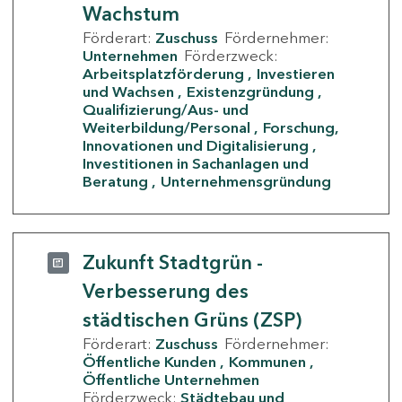
Wachstum
Förderart:
Zuschuss
Fördernehmer:
Unternehmen
Förderzweck:
Arbeitsplatzförderung
Investieren
und Wachsen
Existenzgründung
Qualifizierung/Aus- und
Weiterbildung/Personal
Forschung,
Innovationen und Digitalisierung
Investitionen in Sachanlagen und
Beratung
Unternehmensgründung
Zukunft Stadtgrün -
Verbesserung des
städtischen Grüns (ZSP)
Förderart:
Zuschuss
Fördernehmer:
Öffentliche Kunden
Kommunen
Öffentliche Unternehmen
Förderzweck:
Städtebau und