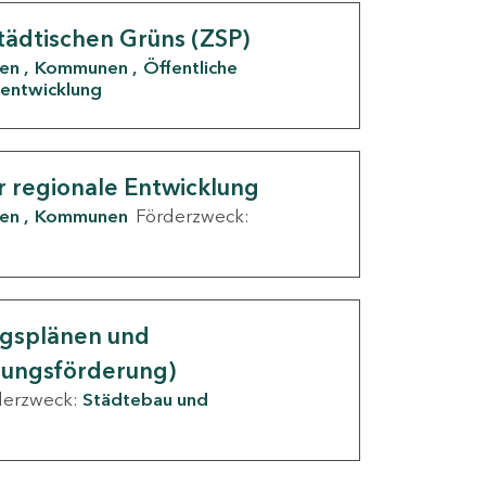
tädtischen Grüns (ZSP)
den
Kommunen
Öffentliche
entwicklung
r regionale Entwicklung
den
Kommunen
Förderzweck:
ngsplänen und
nungsförderung)
derzweck:
Städtebau und