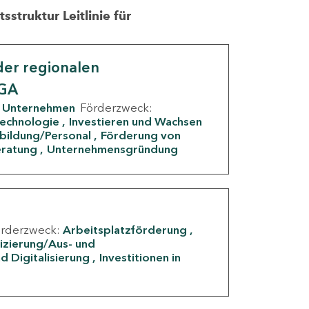
struktur Leitlinie für
er regionalen
IGA
Unternehmen
Förderzweck:
Technologie
Investieren und Wachsen
rbildung/Personal
Förderung von
eratung
Unternehmensgründung
örderzweck:
Arbeitsplatzförderung
fizierung/Aus- und
d Digitalisierung
Investitionen in
g