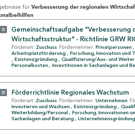
gebnisse für
Verbesserung der regionalen Wirtschafts
onalbeihilfen
Gemeinschaftsaufgabe "Verbesserung d
Wirtschaftsstruktur" - Richtlinie GRW R
Förderart:
Zuschuss
Fördernehmer:
Privatpersonen
Arbeitsplatzförderung
Forschung, Innovation und 
Existenzgründung
Qualifizierung/Aus- und Weite
Personalkosten
Investitionen in Sachanlagen und B
Förderrichtlinie Regionales Wachstum
Förderart:
Zuschuss
Fördernehmer:
Unternehmen
F
Investieren und Wachsen
Existenzgründung
Quali
Weiterbildung/Personal
Forschung, Innovationen un
Sachanlagen und Beratung
Unternehmensgründun