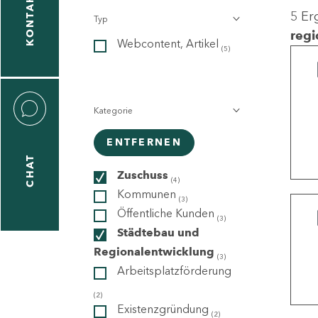
KONTAKT
5 Er
Typ
gen
regi
Webcontent, Artikel
n
(5)
Kategorie
ENTFERNEN
CHAT
icecenter
Zuschuss
(4)
Kommunen
(3)
Öffentliche Kunden
(3)
taktformular
Städtebau und
Regionalentwicklung
(3)
Arbeitsplatzförderung
erportal
(2)
Existenzgründung
(2)