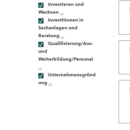
Investieren und
Wachsen
(2)
ndorte
Investitionen in
Sachanlagen und
Beratung
(2)
Qualifizierung/Aus-
und
Weiterbildung/Personal
(2)
Unternehmensgründ
ung
(2)