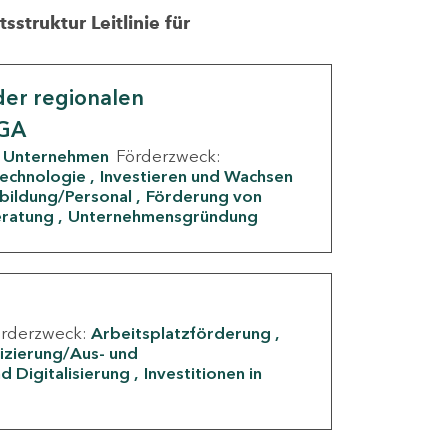
struktur Leitlinie für
er regionalen
IGA
Unternehmen
Förderzweck:
Technologie
Investieren und Wachsen
rbildung/Personal
Förderung von
eratung
Unternehmensgründung
örderzweck:
Arbeitsplatzförderung
fizierung/Aus- und
d Digitalisierung
Investitionen in
g