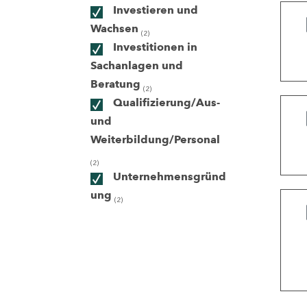
Investieren und
Wachsen
(2)
ndorte
Investitionen in
Sachanlagen und
Beratung
(2)
Qualifizierung/Aus-
und
Weiterbildung/Personal
(2)
Unternehmensgründ
ung
(2)