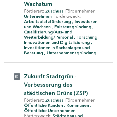
Wachstum
Förderart:
Zuschuss
Fördernehmer:
Unternehmen
Förderzweck:
Arbeitsplatzförderung
Investieren
und Wachsen
Existenzgründung
Qualifizierung/Aus- und
Weiterbildung/Personal
Forschung,
Innovationen und Digitalisierung
Investitionen in Sachanlagen und
Beratung
Unternehmensgründung
Zukunft Stadtgrün -
Verbesserung des
städtischen Grüns (ZSP)
Förderart:
Zuschuss
Fördernehmer:
Öffentliche Kunden
Kommunen
Öffentliche Unternehmen
Förderzweck:
Städtebau und