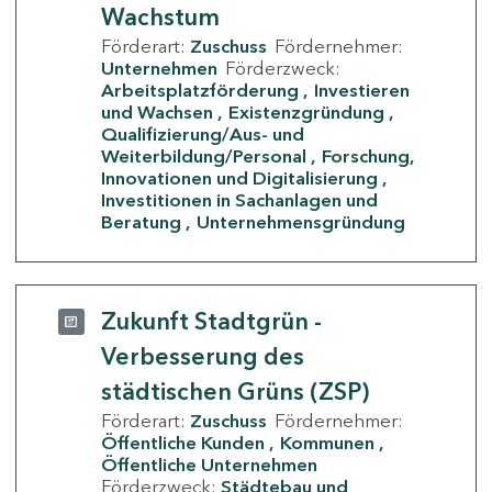
Wachstum
Förderart:
Zuschuss
Fördernehmer:
Unternehmen
Förderzweck:
Arbeitsplatzförderung
Investieren
und Wachsen
Existenzgründung
Qualifizierung/Aus- und
Weiterbildung/Personal
Forschung,
Innovationen und Digitalisierung
Investitionen in Sachanlagen und
Beratung
Unternehmensgründung
Zukunft Stadtgrün -
Verbesserung des
städtischen Grüns (ZSP)
Förderart:
Zuschuss
Fördernehmer:
Öffentliche Kunden
Kommunen
Öffentliche Unternehmen
Förderzweck:
Städtebau und