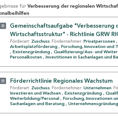
gebnisse für
Verbesserung der regionalen Wirtschafts
onalbeihilfen
Gemeinschaftsaufgabe "Verbesserung d
Wirtschaftsstruktur" - Richtlinie GRW R
Förderart:
Zuschuss
Fördernehmer:
Privatpersonen
Arbeitsplatzförderung
Forschung, Innovation und 
Existenzgründung
Qualifizierung/Aus- und Weite
Personalkosten
Investitionen in Sachanlagen und B
Förderrichtlinie Regionales Wachstum
Förderart:
Zuschuss
Fördernehmer:
Unternehmen
F
Investieren und Wachsen
Existenzgründung
Quali
Weiterbildung/Personal
Forschung, Innovationen un
Sachanlagen und Beratung
Unternehmensgründun