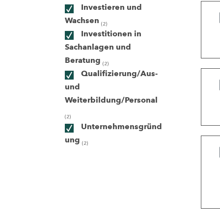
Investieren und
Wachsen
(2)
ndorte
Investitionen in
Sachanlagen und
Beratung
(2)
Qualifizierung/Aus-
und
Weiterbildung/Personal
(2)
Unternehmensgründ
ung
(2)