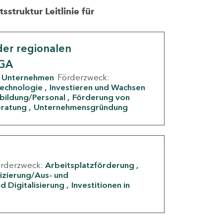
struktur Leitlinie für
er regionalen
IGA
Unternehmen
Förderzweck:
Technologie
Investieren und Wachsen
rbildung/Personal
Förderung von
eratung
Unternehmensgründung
örderzweck:
Arbeitsplatzförderung
fizierung/Aus- und
d Digitalisierung
Investitionen in
g