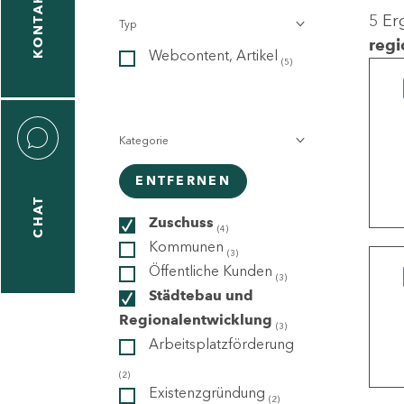
KONTAKT
5 Er
Typ
gen
regi
Webcontent, Artikel
n
(5)
Kategorie
ENTFERNEN
CHAT
icecenter
Zuschuss
(4)
Kommunen
(3)
Öffentliche Kunden
(3)
taktformular
Städtebau und
Regionalentwicklung
(3)
Arbeitsplatzförderung
erportal
(2)
Existenzgründung
(2)