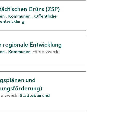
tädtischen Grüns (ZSP)
den
Kommunen
Öffentliche
entwicklung
r regionale Entwicklung
den
Kommunen
Förderzweck:
ngsplänen und
nungsförderung)
derzweck:
Städtebau und