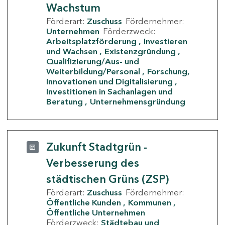
Wachstum
Förderart:
Zuschuss
Fördernehmer:
Unternehmen
Förderzweck:
Arbeitsplatzförderung
Investieren
und Wachsen
Existenzgründung
Qualifizierung/Aus- und
Weiterbildung/Personal
Forschung,
Innovationen und Digitalisierung
Investitionen in Sachanlagen und
Beratung
Unternehmensgründung
Zukunft Stadtgrün -
Verbesserung des
städtischen Grüns (ZSP)
Förderart:
Zuschuss
Fördernehmer:
Öffentliche Kunden
Kommunen
Öffentliche Unternehmen
Förderzweck:
Städtebau und