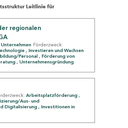
struktur Leitlinie für
er regionalen
IGA
Unternehmen
Förderzweck:
Technologie
Investieren und Wachsen
rbildung/Personal
Förderung von
eratung
Unternehmensgründung
örderzweck:
Arbeitsplatzförderung
fizierung/Aus- und
d Digitalisierung
Investitionen in
g