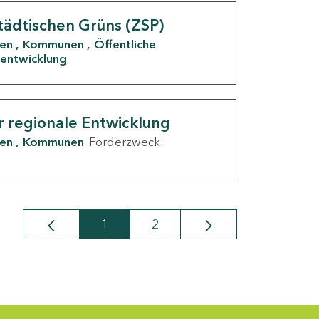
tädtischen Grüns (ZSP)
den
Kommunen
Öffentliche
entwicklung
r regionale Entwicklung
den
Kommunen
Förderzweck:
1
2
Seite
Seite