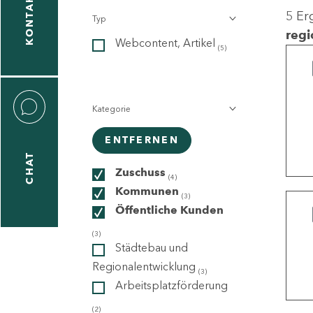
KONTAKT
5 Er
Typ
gen
regi
Webcontent, Artikel
n
(5)
Kategorie
ENTFERNEN
CHAT
icecenter
Zuschuss
(4)
Kommunen
(3)
Öffentliche Kunden
taktformular
(3)
Städtebau und
Regionalentwicklung
(3)
Arbeitsplatzförderung
erportal
(2)