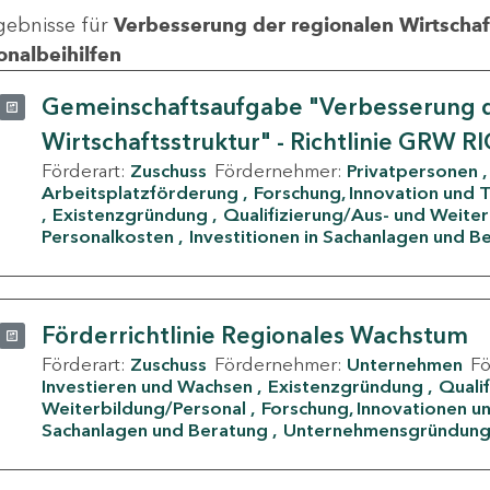
gebnisse für
Verbesserung der regionalen Wirtschafts
onalbeihilfen
Gemeinschaftsaufgabe "Verbesserung d
Wirtschaftsstruktur" - Richtlinie GRW R
Förderart:
Zuschuss
Fördernehmer:
Privatpersonen
Arbeitsplatzförderung
Forschung, Innovation und 
Existenzgründung
Qualifizierung/Aus- und Weite
Personalkosten
Investitionen in Sachanlagen und B
Förderrichtlinie Regionales Wachstum
Förderart:
Zuschuss
Fördernehmer:
Unternehmen
F
Investieren und Wachsen
Existenzgründung
Quali
Weiterbildung/Personal
Forschung, Innovationen un
Sachanlagen und Beratung
Unternehmensgründun