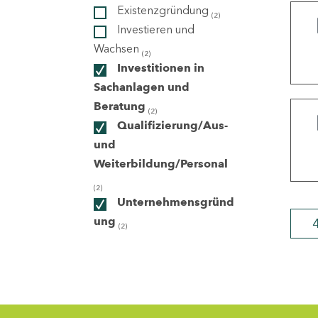
Existenzgründung
(2)
Investieren und
ndorte
Wachsen
(2)
Investitionen in
Sachanlagen und
Beratung
(2)
Qualifizierung/Aus-
und
Weiterbildung/Personal
(2)
Unternehmensgründ
ung
(2)