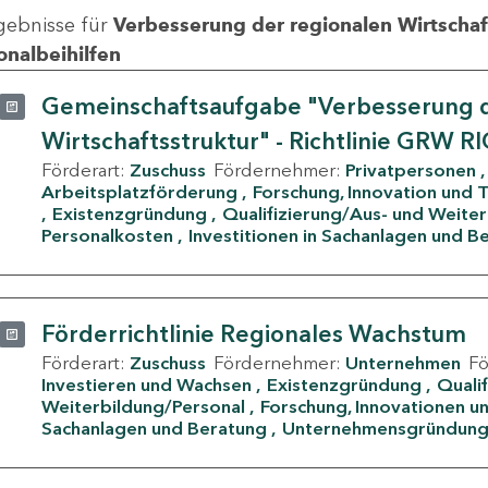
gebnisse für
Verbesserung der regionalen Wirtschafts
onalbeihilfen
Gemeinschaftsaufgabe "Verbesserung d
Wirtschaftsstruktur" - Richtlinie GRW R
Förderart:
Zuschuss
Fördernehmer:
Privatpersonen
Arbeitsplatzförderung
Forschung, Innovation und 
Existenzgründung
Qualifizierung/Aus- und Weite
Personalkosten
Investitionen in Sachanlagen und B
Förderrichtlinie Regionales Wachstum
Förderart:
Zuschuss
Fördernehmer:
Unternehmen
F
Investieren und Wachsen
Existenzgründung
Quali
Weiterbildung/Personal
Forschung, Innovationen un
Sachanlagen und Beratung
Unternehmensgründun