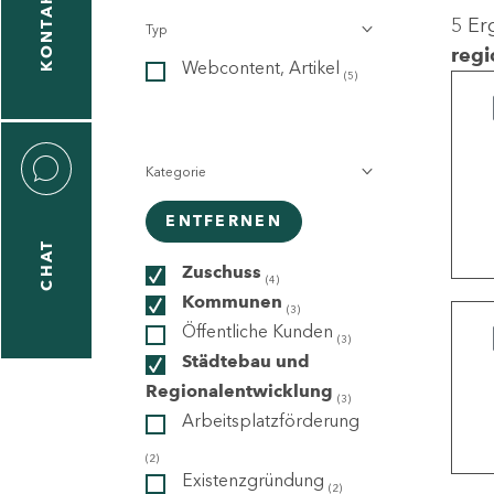
KONTAKT
5 Er
Typ
gen
regi
Webcontent, Artikel
n
(5)
Kategorie
ENTFERNEN
CHAT
icecenter
Zuschuss
(4)
Kommunen
(3)
Öffentliche Kunden
(3)
taktformular
Städtebau und
Regionalentwicklung
(3)
Arbeitsplatzförderung
erportal
(2)
Existenzgründung
(2)