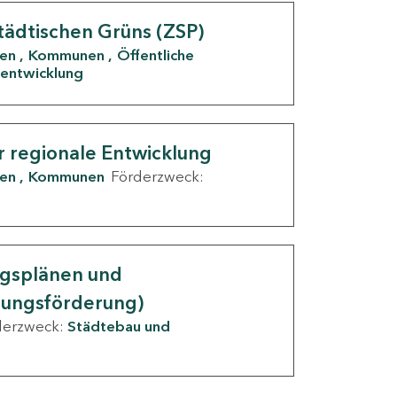
tädtischen Grüns (ZSP)
den
Kommunen
Öffentliche
entwicklung
r regionale Entwicklung
den
Kommunen
Förderzweck:
ngsplänen und
nungsförderung)
derzweck:
Städtebau und