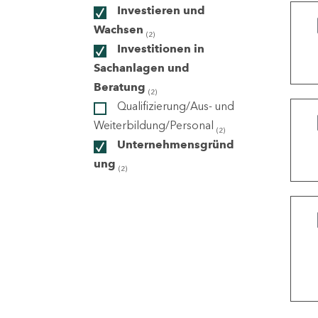
Investieren und
Wachsen
(2)
ndorte
Investitionen in
Sachanlagen und
Beratung
(2)
Qualifizierung/Aus- und
Weiterbildung/Personal
(2)
Unternehmensgründ
ung
(2)