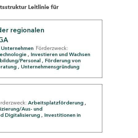
struktur Leitlinie für
er regionalen
IGA
Unternehmen
Förderzweck:
Technologie
Investieren und Wachsen
rbildung/Personal
Förderung von
eratung
Unternehmensgründung
örderzweck:
Arbeitsplatzförderung
fizierung/Aus- und
d Digitalisierung
Investitionen in
g