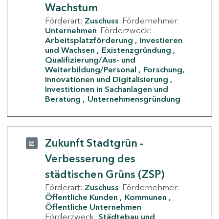
Wachstum
Förderart:
Zuschuss
Fördernehmer:
Unternehmen
Förderzweck:
Arbeitsplatzförderung
Investieren
und Wachsen
Existenzgründung
Qualifizierung/Aus- und
Weiterbildung/Personal
Forschung,
Innovationen und Digitalisierung
Investitionen in Sachanlagen und
Beratung
Unternehmensgründung
Zukunft Stadtgrün -
Verbesserung des
städtischen Grüns (ZSP)
Förderart:
Zuschuss
Fördernehmer:
Öffentliche Kunden
Kommunen
Öffentliche Unternehmen
Förderzweck:
Städtebau und