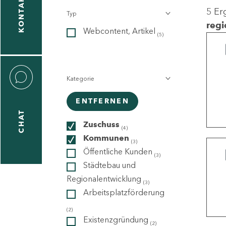
KONTAKT
5 Er
Typ
gen
regi
Webcontent, Artikel
n
(5)
Kategorie
ENTFERNEN
CHAT
icecenter
Zuschuss
(4)
Kommunen
(3)
Öffentliche Kunden
(3)
taktformular
Städtebau und
Regionalentwicklung
(3)
Arbeitsplatzförderung
erportal
(2)
Existenzgründung
(2)