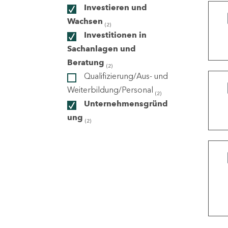
Investieren und
Wachsen
(2)
ndorte
Investitionen in
Sachanlagen und
Beratung
(2)
Qualifizierung/Aus- und
Weiterbildung/Personal
(2)
Unternehmensgründ
ung
(2)