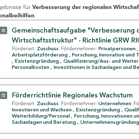
gebnisse für
Verbesserung der regionalen Wirtschafts
onalbeihilfen
Gemeinschaftsaufgabe "Verbesserung d
Wirtschaftsstruktur" - Richtlinie GRW R
Förderart:
Zuschuss
Fördernehmer:
Privatpersonen
Arbeitsplatzförderung
Forschung, Innovation und 
Existenzgründung
Qualifizierung/Aus- und Weite
Personalkosten
Investitionen in Sachanlagen und B
Förderrichtlinie Regionales Wachstum
Förderart:
Zuschuss
Fördernehmer:
Unternehmen
F
Investieren und Wachsen
Existenzgründung
Quali
Weiterbildung/Personal
Forschung, Innovationen un
Sachanlagen und Beratung
Unternehmensgründun