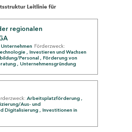
struktur Leitlinie für
er regionalen
IGA
Unternehmen
Förderzweck:
Technologie
Investieren und Wachsen
rbildung/Personal
Förderung von
eratung
Unternehmensgründung
örderzweck:
Arbeitsplatzförderung
fizierung/Aus- und
d Digitalisierung
Investitionen in
g