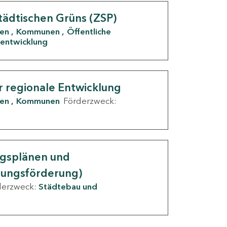
tädtischen Grüns (ZSP)
den
Kommunen
Öffentliche
entwicklung
r regionale Entwicklung
den
Kommunen
Förderzweck:
ngsplänen und
nungsförderung)
derzweck:
Städtebau und