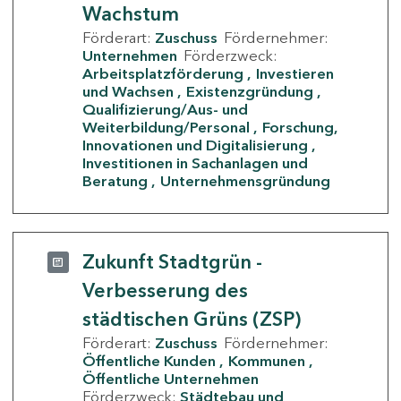
Wachstum
Förderart:
Zuschuss
Fördernehmer:
Unternehmen
Förderzweck:
Arbeitsplatzförderung
Investieren
und Wachsen
Existenzgründung
Qualifizierung/Aus- und
Weiterbildung/Personal
Forschung,
Innovationen und Digitalisierung
Investitionen in Sachanlagen und
Beratung
Unternehmensgründung
Zukunft Stadtgrün -
Verbesserung des
städtischen Grüns (ZSP)
Förderart:
Zuschuss
Fördernehmer:
Öffentliche Kunden
Kommunen
Öffentliche Unternehmen
Förderzweck:
Städtebau und