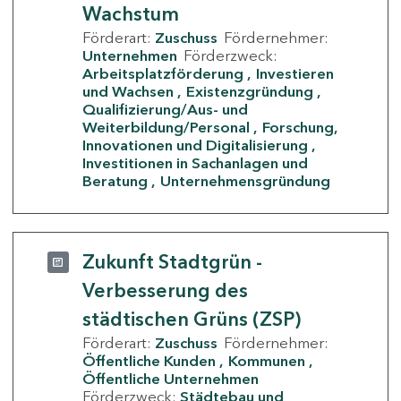
Wachstum
Förderart:
Zuschuss
Fördernehmer:
Unternehmen
Förderzweck:
Arbeitsplatzförderung
Investieren
und Wachsen
Existenzgründung
Qualifizierung/Aus- und
Weiterbildung/Personal
Forschung,
Innovationen und Digitalisierung
Investitionen in Sachanlagen und
Beratung
Unternehmensgründung
Zukunft Stadtgrün -
Verbesserung des
städtischen Grüns (ZSP)
Förderart:
Zuschuss
Fördernehmer:
Öffentliche Kunden
Kommunen
Öffentliche Unternehmen
Förderzweck:
Städtebau und