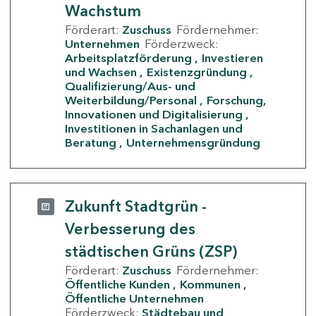
Wachstum
Förderart:
Zuschuss
Fördernehmer:
Unternehmen
Förderzweck:
Arbeitsplatzförderung
Investieren
und Wachsen
Existenzgründung
Qualifizierung/Aus- und
Weiterbildung/Personal
Forschung,
Innovationen und Digitalisierung
Investitionen in Sachanlagen und
Beratung
Unternehmensgründung
Zukunft Stadtgrün -
Verbesserung des
städtischen Grüns (ZSP)
Förderart:
Zuschuss
Fördernehmer:
Öffentliche Kunden
Kommunen
Öffentliche Unternehmen
Förderzweck:
Städtebau und