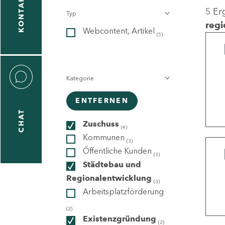
KONTAKT
5 Er
Typ
gen
regi
Webcontent, Artikel
n
(5)
Kategorie
ENTFERNEN
CHAT
icecenter
Zuschuss
(4)
Kommunen
(3)
Öffentliche Kunden
(3)
taktformular
Städtebau und
Regionalentwicklung
(3)
Arbeitsplatzförderung
erportal
(2)
Existenzgründung
(2)