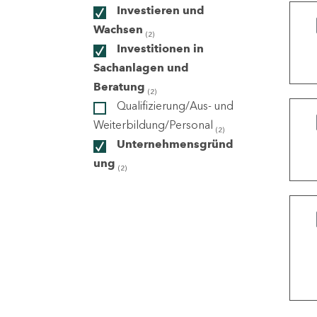
Investieren und
Wachsen
(2)
ndorte
Investitionen in
Sachanlagen und
Beratung
(2)
Qualifizierung/Aus- und
Weiterbildung/Personal
(2)
Unternehmensgründ
ung
(2)