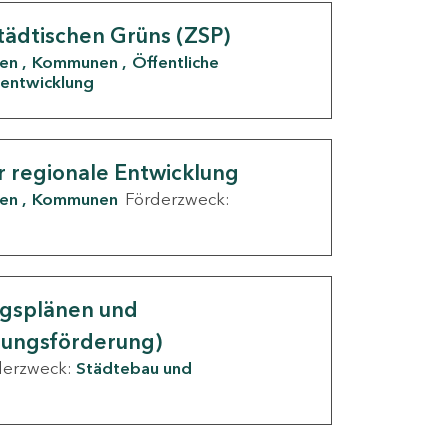
tädtischen Grüns (ZSP)
den
Kommunen
Öffentliche
entwicklung
r regionale Entwicklung
den
Kommunen
Förderzweck:
ngsplänen und
nungsförderung)
derzweck:
Städtebau und