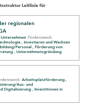
struktur Leitlinie für
er regionalen
IGA
Unternehmen
Förderzweck:
Technologie
Investieren und Wachsen
rbildung/Personal
Förderung von
eratung
Unternehmensgründung
örderzweck:
Arbeitsplatzförderung
fizierung/Aus- und
d Digitalisierung
Investitionen in
g