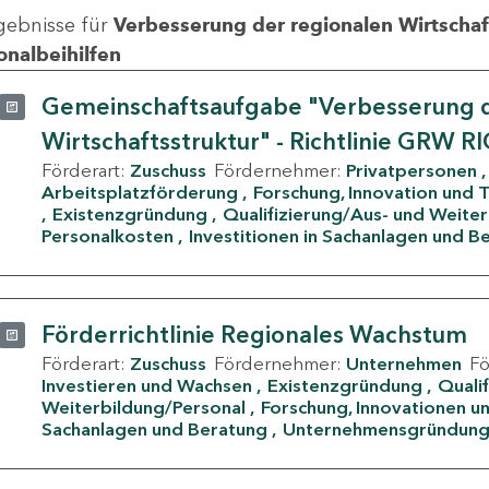
gebnisse für
Verbesserung der regionalen Wirtschafts
onalbeihilfen
Gemeinschaftsaufgabe "Verbesserung d
Wirtschaftsstruktur" - Richtlinie GRW R
Förderart:
Zuschuss
Fördernehmer:
Privatpersonen
Arbeitsplatzförderung
Forschung, Innovation und 
Existenzgründung
Qualifizierung/Aus- und Weite
Personalkosten
Investitionen in Sachanlagen und B
Förderrichtlinie Regionales Wachstum
Förderart:
Zuschuss
Fördernehmer:
Unternehmen
F
Investieren und Wachsen
Existenzgründung
Quali
Weiterbildung/Personal
Forschung, Innovationen un
Sachanlagen und Beratung
Unternehmensgründun